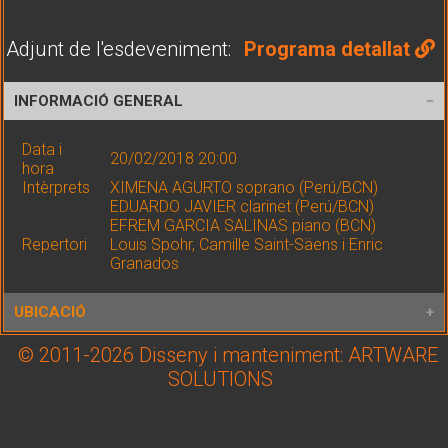
Adjunt de l'esdeveniment:
Programa detallat
INFORMACIÓ GENERAL
Data i
20/02/2018 20:00
hora
Intèrprets
XIMENA AGURTO soprano (Perú/BCN)
EDUARDO JAVIER clarinet (Perú/BCN)
EFREM GARCIA SALINAS piano (BCN)
Repertori
Louis Spohr, Camille Saint-Säens i Enric
Granados
UBICACIÓ
© 2011-2026 Disseny i manteniment: ARTWARE
Reial Acadèmia Catalana de Belles Arts de Sant J
Lloc
SOLUTIONS
Saló d'actes
Adreça
Passeig d'Isabel II, 1-7. Casa Llotja, 2n pis, Barce
Coord.
Latitud: 41.382358 / Longitud: 2.182815
GPS