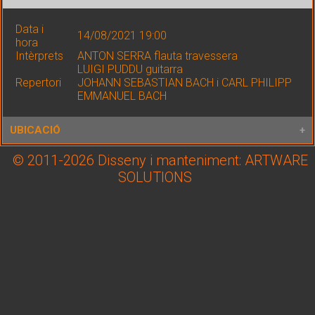
Data i
14/08/2021 19:00
hora
Intèrprets
ANTON SERRA flauta travessera
LUIGI PUDDU guitarra
Repertori
JOHANN SEBASTIAN BACH i CARL PHILIPP
EMMANUEL BACH
UBICACIÓ
© 2011-2026 Disseny i manteniment: ARTWARE
Lloc
Monestir de Sant Quirze de Colera (RABÓS
SOLUTIONS
Adreça
Coord. GPS
Latitud: 42.416270 / Longitud: 3.059248