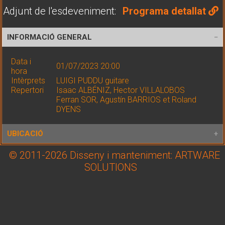
Adjunt de l'esdeveniment:
Programa detallat
INFORMACIÓ GENERAL
Data i
01/07/2023 20:00
hora
Intèrprets
LUIGI PUDDU guitare
Repertori
Isaac ALBÉNIZ, Hector VILLALOBOS
Ferran SOR, Agustín BARRIOS et Roland
DYENS
UBICACIÓ
© 2011-2026 Disseny i manteniment: ARTWARE
Lloc
Théatre Belvédère du Rayon Vert
SOLUTIONS
Adreça
Belvédère du Rayon VertAvenue de la Côté Verm
Coord. GPS
Latitud: 42.444220 / Longitud: 3.167773