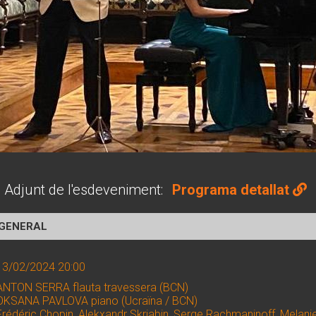
Adjunt de l'esdeveniment:
Programa detallat
 GENERAL
13/02/2024 20:00
ANTON SERRA flauta travessera (BCN)
OKSANA PAVLOVA piano (Ucraïna / BCN)
Frédéric Chopin, Alekxandr Skriabin, Serge Rachmaninoff, Melanie 