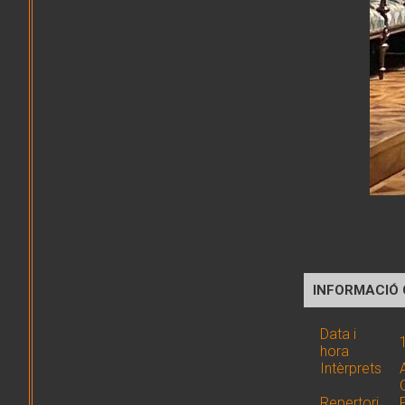
INFORMACIÓ
Data i
hora
Intèrprets
Repertori