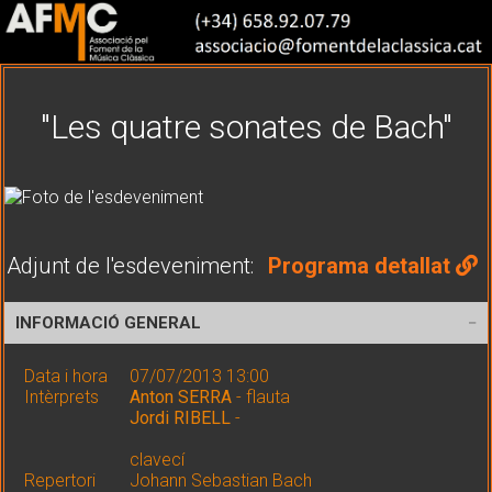
"Les quatre sonates de Bach"
Adjunt de l'esdeveniment:
Programa detallat
INFORMACIÓ GENERAL
Data i hora
07/07/2013 13:00
Intèrprets
Anton SERRA
- flauta
Jordi RIBELL
-
clavecí
Repertori
Johann Sebastian Bach