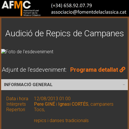
Audició de Repics de Campanes
Adjunt de l'esdeveniment:
Programa detallat
INFORMACIÓ GENERAL
Data i hora
12/08/2013 01:00
Intèrprets
Pere GINÉ
i
Ignasi CORTÉS
, campaners
Repertori
Tocs,
repics i danses tradicionals