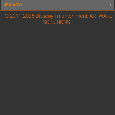
UBICACIÓ
© 2011-2026 Disseny i manteniment: ARTWARE
Lloc
Església romànica de Santa Maria (TALLÓ - Be
SOLUTIONS
Adreça
Coord. GPS
Latitud: 42.363170 / Longitud: 1.781120