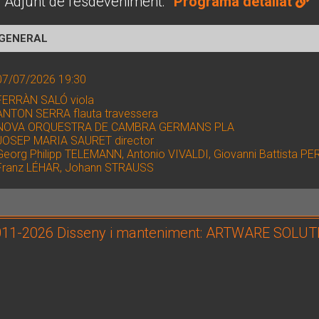
Adjunt de l'esdeveniment:
Programa detallat
 GENERAL
07/07/2026 19:30
FERRÀN SALÓ viola
ANTON SERRA flauta travessera
NOVA ORQUESTRA DE CAMBRA GERMANS PLA
JOSEP MARIA SAURET director
Georg Philipp TELEMANN, Antonio VIVALDI, Giovanni Battista P
Franz LÉHAR, Johann STRAUSS
11-2026 Disseny i manteniment: ARTWARE SOLU
Reial Acadèmia Catalana de Belles Arts de Sant Jordi - Saló d'a
Passeig d'Isabel II, 1-7. Casa Llotja, 2n pis, Barcelona
Latitud: 41.382358 / Longitud: 2.182815