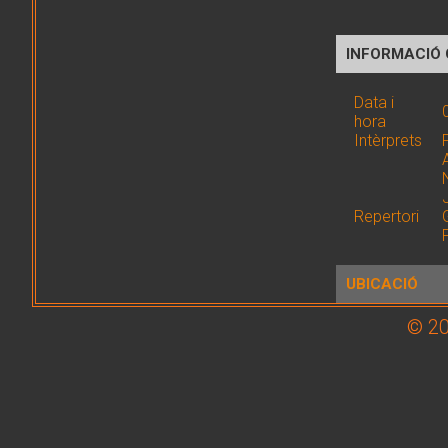
INFORMACIÓ
Data i
hora
Intèrprets
Repertori
UBICACIÓ
© 20
Lloc
Adreça
Coord. GPS