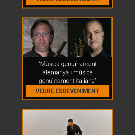
“Música genuïnament
alemanya i música
genuïnament italiana”
VEURE ESDEVENIMENT